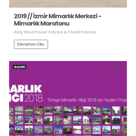
2019 // İzmir Mimarlık Merkezi -
Mimarlık Maratonu
Ateş Wind Power Fabrika & Yönetim Binası
Devamını Oku
GALERİ
01
Tem