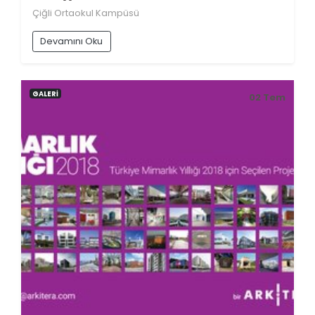
Çiğli Ortaokul Kampüsü
Devamını Oku
GALERİ
02
Tem