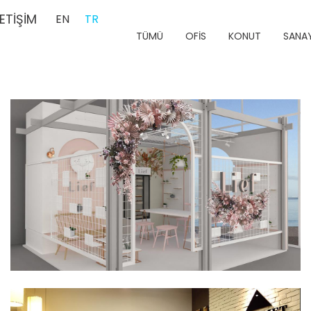
LETİŞİM
EN
TR
TÜMÜ
OFİS
KONUT
SANAY