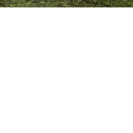
ERİK ÇİÇEĞİ BAĞ EVİ
Proje Türü :
Konut
Location :
Konya, Türkiye
Proje Başlangıç Yılı :
2013
Proje Alanı :
68 m²
İşveren :
Özel
Hizmet Kapsamı :
Mimari Proje
-