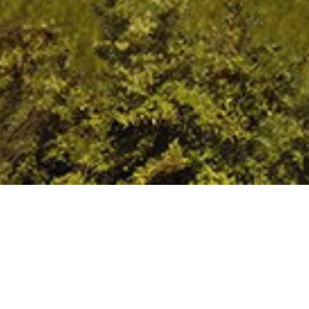
ABSAMAT RESIDENCES
Proje Türü :
Residential, Commercia
Location :
Bishkek, Kyrgyzstan
Proje Başlangıç Yılı :
2014
Proje Bitiş Yılı :
2014